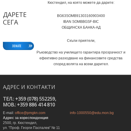
Кюстендил, на която можете да дарите:
ДАРЕТЕ
BG63SOMB91303160903400
СЕГА
IВAN SOMBBGSF-BIC
ОБЩИНСКА БАНКА-АД
Скъпи приятели,
Ръководство на училището гарантира прозрачност и
ефективно разходване на финансовите средства
според волята на всеки дарител.
АДРЕС
И
КОНТАКТИ
ТЕЛ.: +359 (078) 552259,
MOB.: +359 886 414 810
E-mail:
office@pmgkn.com
info-1000550@edu.mon.bg
Адрес за кореспонденция
2500, гр. Кюстендил,
ул. ”Проф. Георги Паспалев” № 11