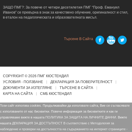
ЗАЩО ПМГ?: За повече от четири десетилетия ПМГ “Проф. Емануил
Иванов” се превърна в знак за качествено обучение, оригиналност и стил,
в еталон на педагогическата и образователната мисъл.
Търсене В Сайта
COPYRIGHT © 2026 ПМГ КЮСТЕНДИЛ
УСЛОВИЯ - ПОЛЗВАНЕ
ДЕКЛАРАЦИЯ ЗА ПОВЕРИТЕЛНОСТ
ДОКУМЕНТИ ЗА ИЗТЕГЛЯНЕ
ТЪРСЕНЕ В САЙТА
КАРТА НА САЙТА
СМБ КЮСТЕНДИЛ
Този сайт използва cookies. Продължавайки да използвате сайта, Вие се съгласявате
с използваните от нас бисквитки. Повече информация за бисквитките и как ги
управляваме вижте в нашата
ПОЛИТИКА ЗА ЗАЩИТА НА ЛИЧНИТЕ ДАННИ.
Вижте
нашата
ДЕКЛАРАЦИЯ ЗА ДОСТЪПНОСТ В съответствие с Mетодология за
наблюдение и проверки на достъпността на съдържанието на интернет страниците -