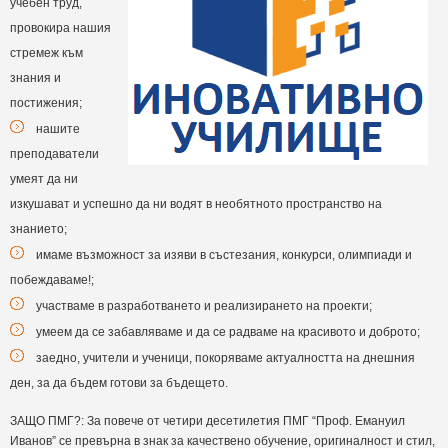
учебен труд,
провокира нашия
стремеж към
знания и
постижения;
нашите
преподаватели
умеят да ни
изкушават и успешно да ни водят в необятното пространство на
знанието;
имаме възможност за изяви в състезания, конкурси, олимпиади и
побеждаваме!;
участваме в разработването и реализирането на проекти;
умеем да се забавляваме и да се радваме на красивото и доброто;
заедно, учители и ученици, покоряваме актуалността на днешния
ден, за да бъдем готови за бъдещето.
ЗАЩО ПМГ?: За повече от четири десетилетия ПМГ “Проф. Емануил
Иванов” се превърна в знак за качествено обучение, оригиналност и стил,