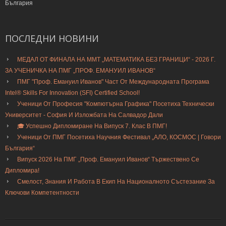
България
ПОСЛЕДНИ
НОВИНИ
МЕДАЛ ОТ ФИНАЛА НА ММТ „МАТЕМАТИКА БЕЗ ГРАНИЦИ“ - 2026 Г.
ЗА УЧЕНИЧКА НА ПМГ „ПРОФ. ЕМАНУИЛ ИВАНОВ“
ПМГ "Проф. Емануил Иванов" Част От Международната Програма
Intel® Skills For Innovation (SFI) Certified School!
Ученици От Професия "Компютърна Графика" Посетиха Технически
Университет - София И Изложбата На Салвадор Дали
🎓 Успешно Дипломиране На Випуск 7. Клас В ПМГ!
Ученици От ПМГ Посетиха Научния Фестивал „АЛО, КОСМОС | Говори
България“
Випуск 2026 На ПМГ „Проф. Емануил Иванов“ Тържествено Се
Дипломира!
Смелост, Знания И Работа В Екип На Националното Състезание За
Ключови Компетентности