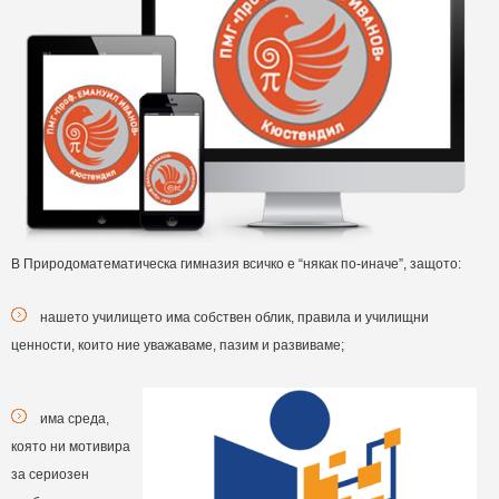
В Природоматематическа гимназия всичко е “някак по-иначе”, защото:
нашето училището има собствен облик, правила и училищни
ценности, които ние уважаваме, пазим и развиваме;
има среда,
която ни мотивира
за сериозен