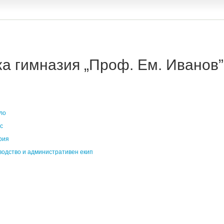
 гимназия „Проф. Ем. Иванов” 
ло
с
рия
водство и административен екип