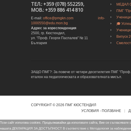
ТЕЛ.: +359 (078) 552259,
МЕДАЛ О
MOB.: +359 886 414 810
ПМГ "Про
Ученици
E-mail:
office@pmgkn.com
info-
1000550@edu.mon.bg
🎓 Успе
Адрес за кореспонденция
Ученици
2500, гр. Кюстендил,
Випуск 
ул. ”Проф. Георги Паспалев” № 11
България
Смелост
ЗАЩО ПМГ?: За повече от четири десетилетия ПМГ “Проф. Е
еталон на педагогическата и образователната мисъл.
COPYRIGHT © 2026 ПМГ КЮСТЕНДИЛ
УСЛОВИЯ - ПОЛЗВАНЕ
Д
Този сайт използва cookies. Продължавайки да използвате сайта, Вие се съгласявате 
нашата
ДЕКЛАРАЦИЯ ЗА ДОСТЪПНОСТ В съответствие с Mетодология за наблюдение и 