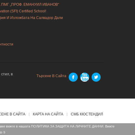
А ПМГ „ПРОФ. ЕМАНУИЛ ИВАНОВ“
ion (SFI) Certified School!
офия И Изложбата На Салвадор Дали
нтности
стил, в
Търсене В Сайта
СЕНЕ В САЙТА
КАРТА НА САЙТА
СМБ КЮСТЕНДИЛ
ваме вижте в нашата
ПОЛИТИКА ЗА ЗАЩИТА НА ЛИЧНИТЕ ДАННИ.
Вижте
№ 9