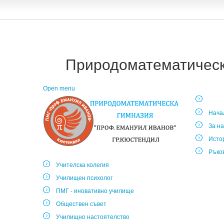
Природоматематическа
Open menu
Нача
За на
Исто
Ръко
Учителска колегия
Училищен психолог
ПМГ - иновативно училище
Обществен съвет
Училищно настоятелство