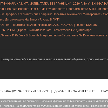
Т ФИНАЛА НА ММТ „МАТЕМАТИКА БЕЗ ГРАНИЦИ“ - 2026 Г. ЗА УЧЕНИЧКА Н
ф. Емануил Иванов" Част От Международната Програма Intel® Skills For Innovat
 От Професия "Компютърна Графика" Посетиха Технически Университет - С
шно Дипломиране На Випуск 7. Клас В ПМГ!
 От ПМГ Посетиха Научния Фестивал „АЛО, КОСМОС | Говори България“
2026 На ПМГ „Проф. Емануил Иванов“ Тържествено Се Дипломира!
, Знания И Работа В Екип На Националното Състезание За Ключови Компете
мануил Иванов” се превърна в знак за качествено обучение, оригиналност и 
ЕКЛАРАЦИЯ ЗА ПОВЕРИТЕЛНОСТ
ДОКУМЕНТИ ЗА ИЗТЕГЛЯНЕ
ТЪР
с използваните от нас бисквитки. Повече информация за бисквитките и как ги управля
проверки на достъпността на съдържанието на интернет страниците - Приложение 