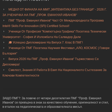
МЕДАЛ ОТ ФИНАЛА НА ММТ „МАТЕМАТИКА БЕЗ ГРАНИЦИ“ - 2026 Г.
ЗА УЧЕНИЧКА НА ПМГ „ПРОФ. ЕМАНУИЛ ИВАНОВ“
ПМГ "Проф. Емануил Иванов" Част От Международната Програма
Intel® Skills For Innovation (SFI) Certified School!
Ученици От Професия "Компютърна Графика" Посетиха Технически
Университет - София И Изложбата На Салвадор Дали
🎓 Успешно Дипломиране На Випуск 7. Клас В ПМГ!
Ученици От ПМГ Посетиха Научния Фестивал „АЛО, КОСМОС | Говори
България“
Випуск 2026 На ПМГ „Проф. Емануил Иванов“ Тържествено Се
Дипломира!
Смелост, Знания И Работа В Екип На Националното Състезание За
Ключови Компетентности
ЗАЩО ПМГ?: За повече от четири десетилетия ПМГ “Проф. Емануил
Иванов” се превърна в знак за качествено обучение, оригиналност и стил,
в еталон на педагогическата и образователната мисъл.