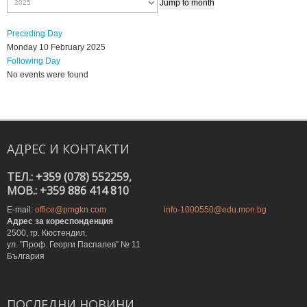
Jump to month
Preceding Day
Monday 10 February 2025
Following Day
No events were found
АДРЕС
И
КОНТАКТИ
ТЕЛ.: +359 (078) 552259,
MOB.: +359 886 414 810
E-mail:
office@pmgkn.com
info-1000550@edu.mon.bg
Адрес за кореспонденция
2500, гр. Кюстендил,
ул. ”Проф. Георги Паспалев” № 11
България
ПОСЛЕДНИ
НОВИНИ