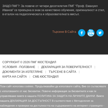
ЗАЩО ПМГ?: За повече от четири десетилетия ПМГ “Проф. Емануил
Иванов” се превърна в знак за качествено обучение, оригиналност и стил,
в еталон на педагогическата и образователната мисъл.
Търсене В Сайта
COPYRIGHT © 2026 ПМГ КЮСТЕНДИЛ
УСЛОВИЯ - ПОЛЗВАНЕ
ДЕКЛАРАЦИЯ ЗА ПОВЕРИТЕЛНОСТ
ДОКУМЕНТИ ЗА ИЗТЕГЛЯНЕ
ТЪРСЕНЕ В САЙТА
КАРТА НА САЙТА
СМБ КЮСТЕНДИЛ
Този сайт използва cookies. Продължавайки да използвате сайта, Вие се съгласявате
с използваните от нас бисквитки. Повече информация за бисквитките и как ги
управляваме вижте в нашата
ПОЛИТИКА ЗА ЗАЩИТА НА ЛИЧНИТЕ ДАННИ.
Вижте
нашата
ДЕКЛАРАЦИЯ ЗА ДОСТЪПНОСТ В съответствие с Mетодология за
наблюдение и проверки на достъпността на съдържанието на интернет страниците -