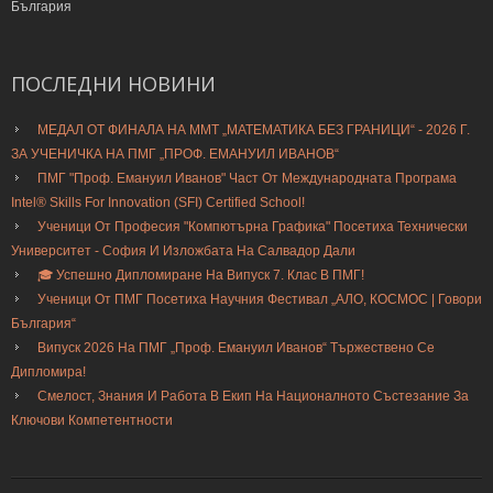
България
ПОСЛЕДНИ
НОВИНИ
МЕДАЛ ОТ ФИНАЛА НА ММТ „МАТЕМАТИКА БЕЗ ГРАНИЦИ“ - 2026 Г.
ЗА УЧЕНИЧКА НА ПМГ „ПРОФ. ЕМАНУИЛ ИВАНОВ“
ПМГ "Проф. Емануил Иванов" Част От Международната Програма
Intel® Skills For Innovation (SFI) Certified School!
Ученици От Професия "Компютърна Графика" Посетиха Технически
Университет - София И Изложбата На Салвадор Дали
🎓 Успешно Дипломиране На Випуск 7. Клас В ПМГ!
Ученици От ПМГ Посетиха Научния Фестивал „АЛО, КОСМОС | Говори
България“
Випуск 2026 На ПМГ „Проф. Емануил Иванов“ Тържествено Се
Дипломира!
Смелост, Знания И Работа В Екип На Националното Състезание За
Ключови Компетентности