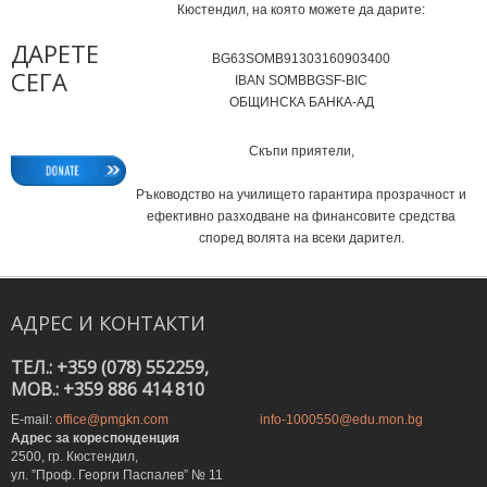
Кюстендил, на която можете да дарите:
ДАРЕТЕ
BG63SOMB91303160903400
СЕГА
IВAN SOMBBGSF-BIC
ОБЩИНСКА БАНКА-АД
Скъпи приятели,
Ръководство на училището гарантира прозрачност и
ефективно разходване на финансовите средства
според волята на всеки дарител.
АДРЕС
И
КОНТАКТИ
ТЕЛ.: +359 (078) 552259,
MOB.: +359 886 414 810
E-mail:
office@pmgkn.com
info-1000550@edu.mon.bg
Адрес за кореспонденция
2500, гр. Кюстендил,
ул. ”Проф. Георги Паспалев” № 11