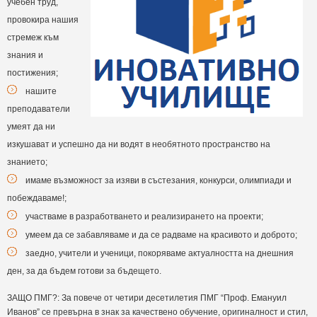
учебен труд,
провокира нашия
стремеж към
знания и
постижения;
нашите
преподаватели
умеят да ни
изкушават и успешно да ни водят в необятното пространство на
знанието;
имаме възможност за изяви в състезания, конкурси, олимпиади и
побеждаваме!;
участваме в разработването и реализирането на проекти;
умеем да се забавляваме и да се радваме на красивото и доброто;
заедно, учители и ученици, покоряваме актуалността на днешния
ден, за да бъдем готови за бъдещето.
ЗАЩО ПМГ?: За повече от четири десетилетия ПМГ “Проф. Емануил
Иванов” се превърна в знак за качествено обучение, оригиналност и стил,