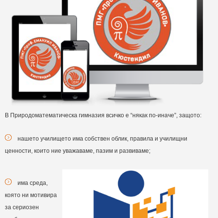
В Природоматематическа гимназия всичко е “някак по-иначе”, защото:
нашето училището има собствен облик, правила и училищни
ценности, които ние уважаваме, пазим и развиваме;
има среда,
която ни мотивира
за сериозен