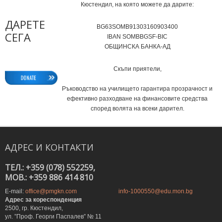
Кюстендил, на която можете да дарите:
ДАРЕТЕ
BG63SOMB91303160903400
СЕГА
IВAN SOMBBGSF-BIC
ОБЩИНСКА БАНКА-АД
Скъпи приятели,
Ръководство на училището гарантира прозрачност и
ефективно разходване на финансовите средства
според волята на всеки дарител.
АДРЕС
И
КОНТАКТИ
ТЕЛ.: +359 (078) 552259,
MOB.: +359 886 414 810
E-mail:
office@pmgkn.com
info-1000550@edu.mon.bg
Адрес за кореспонденция
2500, гр. Кюстендил,
ул. ”Проф. Георги Паспалев” № 11