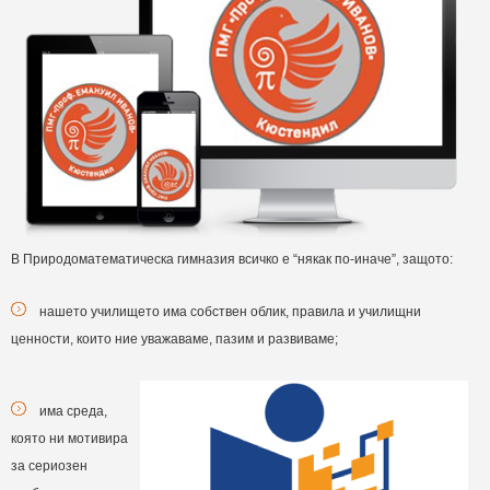
В Природоматематическа гимназия всичко е “някак по-иначе”, защото:
нашето училището има собствен облик, правила и училищни
ценности, които ние уважаваме, пазим и развиваме;
има среда,
която ни мотивира
за сериозен