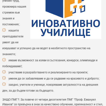
учебен труд,
провокира нашия
стремеж към
знания и
постижения;
нашите
преподаватели
умеят да ни
изкушават и успешно да ни водят в необятното пространство на
знанието;
имаме възможност за изяви в състезания, конкурси, олимпиади и
побеждаваме!;
участваме в разработването и реализирането на проекти;
умеем да се забавляваме и да се радваме на красивото и доброто;
заедно, учители и ученици, покоряваме актуалността на днешния
ден, за да бъдем готови за бъдещето.
ЗАЩО ПМГ?: За повече от четири десетилетия ПМГ “Проф. Емануил
Иванов” се превърна в знак за качествено обучение, оригиналност и стил,