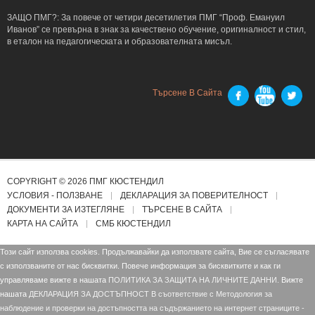
ЗАЩО ПМГ?: За повече от четири десетилетия ПМГ “Проф. Емануил
Иванов” се превърна в знак за качествено обучение, оригиналност и стил,
в еталон на педагогическата и образователната мисъл.
Търсене В Сайта
COPYRIGHT © 2026 ПМГ КЮСТЕНДИЛ
УСЛОВИЯ - ПОЛЗВАНЕ
ДЕКЛАРАЦИЯ ЗА ПОВЕРИТЕЛНОСТ
ДОКУМЕНТИ ЗА ИЗТЕГЛЯНЕ
ТЪРСЕНЕ В САЙТА
КАРТА НА САЙТА
СМБ КЮСТЕНДИЛ
Този сайт използва cookies. Продължавайки да използвате сайта, Вие се съгласявате
с използваните от нас бисквитки. Повече информация за бисквитките и как ги
управляваме вижте в нашата
ПОЛИТИКА ЗА ЗАЩИТА НА ЛИЧНИТЕ ДАННИ.
Вижте
нашата
ДЕКЛАРАЦИЯ ЗА ДОСТЪПНОСТ В съответствие с Mетодология за
наблюдение и проверки на достъпността на съдържанието на интернет страниците -