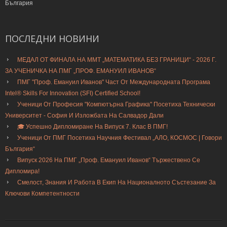
България
ПОСЛЕДНИ
НОВИНИ
МЕДАЛ ОТ ФИНАЛА НА ММТ „МАТЕМАТИКА БЕЗ ГРАНИЦИ“ - 2026 Г.
ЗА УЧЕНИЧКА НА ПМГ „ПРОФ. ЕМАНУИЛ ИВАНОВ“
ПМГ "Проф. Емануил Иванов" Част От Международната Програма
Intel® Skills For Innovation (SFI) Certified School!
Ученици От Професия "Компютърна Графика" Посетиха Технически
Университет - София И Изложбата На Салвадор Дали
🎓 Успешно Дипломиране На Випуск 7. Клас В ПМГ!
Ученици От ПМГ Посетиха Научния Фестивал „АЛО, КОСМОС | Говори
България“
Випуск 2026 На ПМГ „Проф. Емануил Иванов“ Тържествено Се
Дипломира!
Смелост, Знания И Работа В Екип На Националното Състезание За
Ключови Компетентности